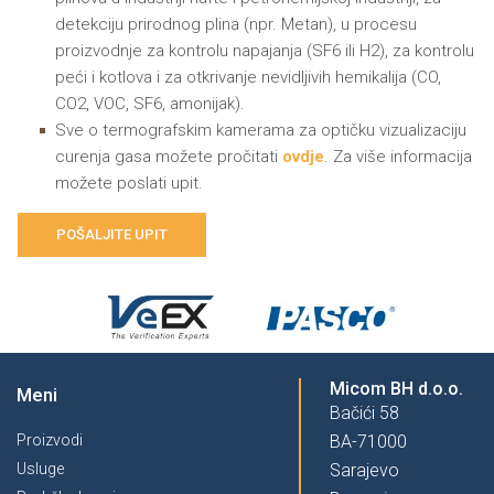
detekciju prirodnog plina (npr. Metan), u procesu
proizvodnje za kontrolu napajanja (SF6 ili H2), za kontrolu
peći i kotlova i za otkrivanje nevidljivih hemikalija (CO,
CO2, VOC, SF6, amonijak).
Sve o termografskim kamerama za optičku vizualizaciju
curenja gasa možete pročitati
ovdje
. Za više informacija
možete poslati upit.
POŠALJITE UPIT
Micom BH d.o.o.
Meni
Bačići 58
Proizvodi
BA-71000
Usluge
Sarajevo