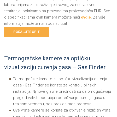
laboratorijama za istraživanje i razvoj, za neinvazivno
testiranje, pokrivamo sa prozvodima proizdvođača FLIR. Sve
o specifikacijama ovih kamera možete naći
ovdje
. Za više
informacija možete nam poslati upit
POŠALJITE UPIT
Termografske kamere za optičku
vizualizaciju curenja gasa – Gas Finder
Termografske kamere za optičku vizualizaciju curenja
gasa - Gas Finder se koriste za kontrolu plinskih
instalacija. Njihove glavne prednosti su da omogućavaju
pregled velikih područja i određivanje curenja gasa u
realnom vremenu, bez prekida rada procesa.
Ove vrste kamere se koriste za otkrivanje različitih vrsta
plinova u industriji nafte i petrohemijskoj industriji, za