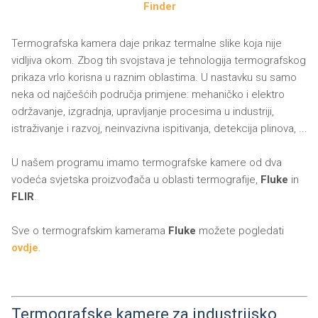
Finder
Termografska kamera daje prikaz termalne slike koja nije
vidljiva okom. Zbog tih svojstava je tehnologija termografskog
prikaza vrlo korisna u raznim oblastima. U nastavku su samo
neka od najčešćih područja primjene: mehaničko i elektro
održavanje, izgradnja, upravljanje procesima u industriji,
istraživanje i razvoj, neinvazivna ispitivanja, detekcija plinova, ...
U našem programu imamo termografske kamere od dva
vodeća svjetska proizvođača u oblasti termografije,
Fluke
in
FLIR
.
Sve o termografskim kamerama
Fluke
možete pogledati
ovdje
.
Termografske kamere za industrijsko