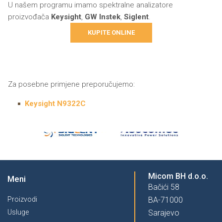
U našem programu imamo spektralne analizatore
proizvođača
Keysight
,
GW Instek
,
Siglent
.
KUPITE ONLINE
Za posebne primjene preporučujemo:
Keysight N9322C
Micom BH d.o.o.
Meni
Bačići 58
Proizvodi
BA-71000
Usluge
Sarajevo